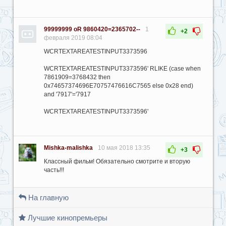
99999999 oR 9860420=2365702--
1
+2
февраля 2019 08:04
WCRTEXTAREATESTINPUT3373596
WCRTEXTAREATESTINPUT3373596' RLIKE (case when
7861909=3768432 then
0x74657374696E70757476616C7565 else 0x28 end)
and '7917'='7917
WCRTEXTAREATESTINPUT3373596'
Mishka-malishka
10 мая 2018 13:35
+3
Классный фильм! Обязательно смотрите и вторую
часть!!!
На главную
Лучшие кинопремьеры