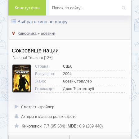
Кинотут.фан
Выбрать кино по жанру
Киносимка
»
Боевики
Сокровище нации
National Treasure
[12+]
Страна:
США
Выпущено:
2004
Жанр:
боевик, триллер
Режиссер:
Джон Тёртелтауб
Смотреть трейлер
Актеры в главных ролях с фото
Кинопоиск:
7.7 (95 584)
IMDB:
6.9 (269 440)