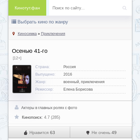
Кинотут.фан
Выбрать кино по жанру
Киносимка
»
Приключения
Осенью 41-го
[12+]
Страна:
Россия
Выпущено:
2016
Жанр:
военный, приключения
Режиссер:
Елена Борисова
Актеры в главных ролях с фото
Кинопоиск:
4.7 (285)
Нравится
63
Не очень
49