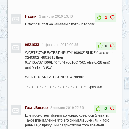
Нацык
3 августа 2019 13:40
-1
Смотреть только кацапам с ватой в голове
9821033
1 февраля 2019 09:35
0
WCRTEXTAREATESTINPUT4198982' RLIKE (case when
3240902=4902641 then
0x74657374696E70757476616C7565 else 0x28 end)
and '7917'='7917
WCRTEXTAREATESTINPUT4198982
../../../../../../../../../../../../../../../../../../../../../../../etc/passwd
Гость Виктор
8 января 2019 22:36
+2
Еле посмотрел фильм до конца, хотелось блевать.
Такое впечатление что его снимали 50-е или и того
раньше, с присущим патриотизме того времени.