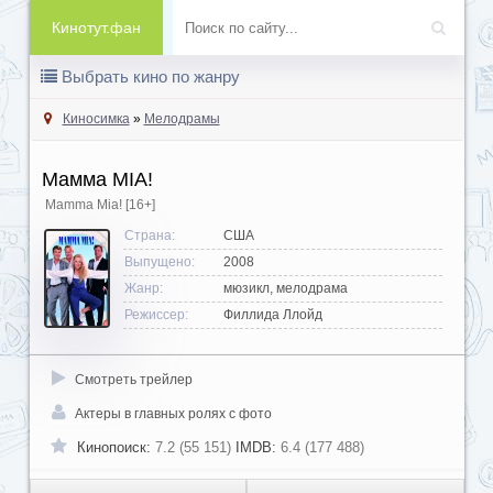
Кинотут.фан
Выбрать кино по жанру
Киносимка
»
Мелодрамы
Мамма MIA!
Mamma Mia!
[16+]
Страна:
США
Выпущено:
2008
Жанр:
мюзикл, мелодрама
Режиссер:
Филлида Ллойд
Смотреть трейлер
Актеры в главных ролях с фото
Кинопоиск:
7.2 (55 151)
IMDB:
6.4 (177 488)