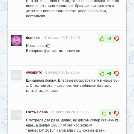
кого он. Не помню только,так ли он назывался. Но имя
инопланетянина запомнил -Драк. Фильм смотрел в
детстве в пионерском лагере. Хороший фильм,
ностальгия.
dominor
10 января 2019 15:46
+2
Ностальгия))))
Шикарная фантастика своих лет.
очкарито
8 января 2019 21:55
+2
Шикарный фильм. Впервые посмотрел его в конце 80-
х. С тех пор это, наверное, мой любимый фильм о
контактах с иными.
Гость Елена
27 декабря 2018 22:39
0
Смотрела два раза, давно, но фильм супер скачаю- ка
еще., а фильм 1985 г. утрет нос всяким
" вомерам" 2018г ,написала с ошибками извен.