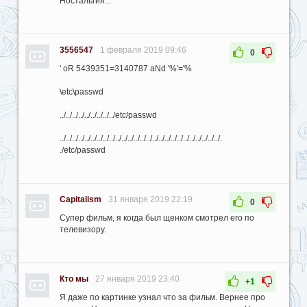
Ностальгия...
3556547
1 февраля 2019 09:46
0
' oR 5439351=3140787 aNd '%'='%
\etc\passwd
../../../../../../../../../etc/passwd
../../../../../../../../../../../../../../../../../../../../../../../../../../.
./etc/passwd
Capitalism
31 января 2019 22:19
0
Супер фильм, я когда был щенком смотрел его по
телевизору.
Кто мы
27 января 2019 23:40
+1
Я даже по картинке узнал что за фильм. Вернее про