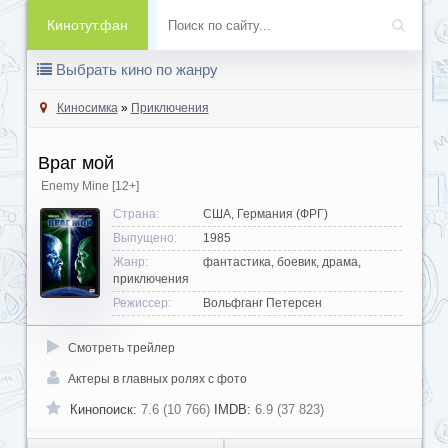
Кинотут.фан
Выбрать кино по жанру
Киносимка
»
Приключения
Враг мой
Enemy Mine
[12+]
Страна:
США, Германия (ФРГ)
Выпущено:
1985
Жанр:
фантастика, боевик, драма,
приключения
Режиссер:
Вольфганг Петерсен
Смотреть трейлер
Актеры в главных ролях с фото
Кинопоиск:
7.6 (10 766)
IMDB:
6.9 (37 823)