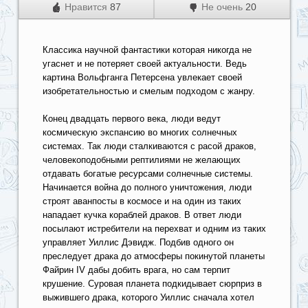
Нравится
87
Не очень
20
Классика научной фантастики которая никогда не
угаснет и не потеряет своей актуальности. Ведь
картина Вольфганга Петерсена увлекает своей
изобретательностью и смелым подходом с жанру.
Конец двадцать первого века, люди ведут
космическую экспансию во многих солнечных
системах. Так люди сталкиваются с расой драков,
человекоподобными рептилиями не желающих
отдавать богатые ресурсами солнечные системы.
Начинается война до полного уничтожения, люди
строят аванпосты в космосе и на один из таких
нападает кучка кораблей драков. В ответ люди
посылают истребители на перехват и одним из таких
управляет Уиллис Дэвидж. Подбив одного он
преследует драка до атмосферы покинутой планеты
Файрин IV дабы добить врага, но сам терпит
крушение. Суровая планета подкидывает сюрприз в
выжившего драка, которого Уиллис сначала хотел