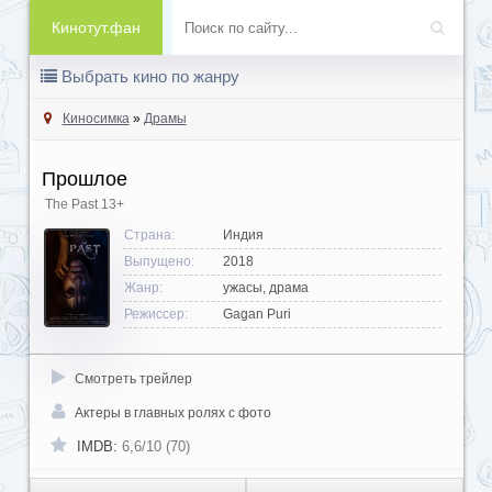
Кинотут.фан
Выбрать кино по жанру
Киносимка
»
Драмы
Прошлое
The Past
13+
Страна:
Индия
Выпущено:
2018
Жанр:
ужасы, драма
Режиссер:
Gagan Puri
Смотреть трейлер
Актеры в главных ролях с фото
IMDB:
6,6/10 (70)