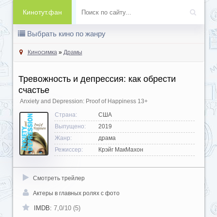
Кинотут.фан
Выбрать кино по жанру
Киносимка
»
Драмы
Тревожность и депрессия: как обрести
счастье
Anxiety and Depression: Proof of Happiness
13+
Страна:
США
Выпущено:
2019
Жанр:
драма
Режиссер:
Крэйг МакМахон
Смотреть трейлер
Актеры в главных ролях с фото
IMDB:
7,0/10 (5)